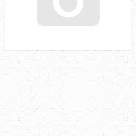
САМОРЕЗЫ, ШУРУПЫ
ТАКЕЛАЖ
ГВОЗДИ
ЗАКЛЕПКИ
ХОМУТЫ, СКОБЫ
ВЕРЕВКИ, КАНАТЫ,ПРОВОЛОКА
КЛЕИ, ПЕНЫ, ГЕРМЕТИКИ, ОЧИСТИТЕЛЬ
ДВЕРНАЯ ФУРНИТУРА
МЕБЕЛЬНАЯ ФУРНИТУРА
ИНСТРУМЕНТ
САНТЕХНИКА
ЭЛЕКТРОТОВАРЫ
ХОЗТОВАРЫ
ЛЕНТЫ, СКОТЧИ, ПЛЕНКИ