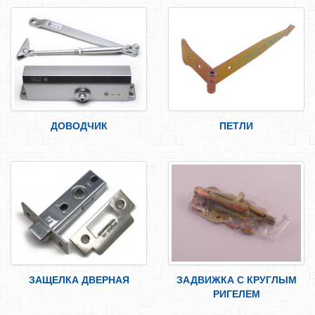
САМОРЕЗЫ, ШУРУПЫ
ТАКЕЛАЖ
ГВОЗДИ
ЗАКЛЕПКИ
ХОМУТЫ, СКОБЫ
ДОВОДЧИК
ПЕТЛИ
ВЕРЕВКИ, КАНАТЫ,ПРОВОЛОКА
КЛЕИ, ПЕНЫ, ГЕРМЕТИКИ, ОЧИСТИТЕЛЬ
ДВЕРНАЯ ФУРНИТУРА
СКОБЯНЫЕ ИЗДЕЛИЯ
МЕБЕЛЬНАЯ ФУРНИТУРА
ИНСТРУМЕНТ
САНТЕХНИКА
ЗАЩЕЛКА ДВЕРНАЯ
ЗАДВИЖКА С КРУГЛЫМ
ЭЛЕКТРОТОВАРЫ
РИГЕЛЕМ
ХОЗТОВАРЫ