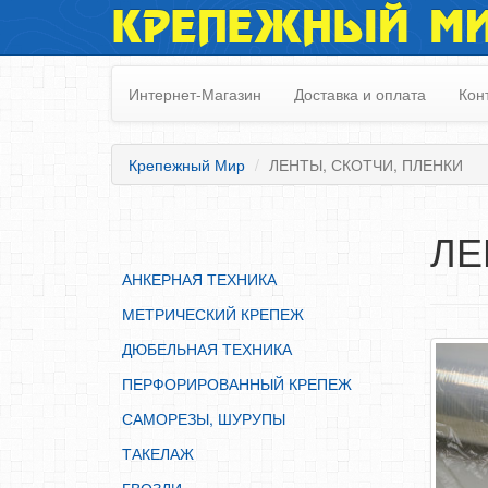
КРЕПЕЖНЫЙ М
АНКЕРНАЯ ТЕХНИКА
МЕТРИЧЕСКИЙ КРЕПЕЖ
Интернет-Магазин
Доставка и оплата
Кон
ДЮБЕЛЬНАЯ ТЕХНИКА
ПЕРФОРИРОВАННЫЙ КРЕПЕЖ
Крепежный Мир
ЛЕНТЫ, СКОТЧИ, ПЛЕНКИ
САМОРЕЗЫ, ШУРУПЫ
ТАКЕЛАЖ
ЛЕ
ГВОЗДИ
АНКЕРНАЯ ТЕХНИКА
ЗАКЛЕПКИ
МЕТРИЧЕСКИЙ КРЕПЕЖ
ХОМУТЫ, СКОБЫ
ДЮБЕЛЬНАЯ ТЕХНИКА
ВЕРЕВКИ, КАНАТЫ,ПРОВОЛОКА
ПЕРФОРИРОВАННЫЙ КРЕПЕЖ
КЛЕИ, ПЕНЫ, ГЕРМЕТИКИ, ОЧИСТИТЕЛЬ
САМОРЕЗЫ, ШУРУПЫ
ДВЕРНАЯ ФУРНИТУРА
ТАКЕЛАЖ
МЕБЕЛЬНАЯ ФУРНИТУРА