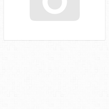
САМОРЕЗЫ, ШУРУПЫ
ТАКЕЛАЖ
ГВОЗДИ
ЗАКЛЕПКИ
ХОМУТЫ, СКОБЫ
ВЕРЕВКИ, КАНАТЫ,ПРОВОЛОКА
КЛЕИ, ПЕНЫ, ГЕРМЕТИКИ, ОЧИСТИТЕЛЬ
ДВЕРНАЯ ФУРНИТУРА
МЕБЕЛЬНАЯ ФУРНИТУРА
ИНСТРУМЕНТ
САНТЕХНИКА
ЭЛЕКТРОТОВАРЫ
ХОЗТОВАРЫ
ЛЕНТЫ, СКОТЧИ, ПЛЕНКИ