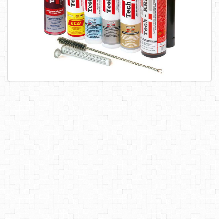
САМОРЕЗЫ, ШУРУПЫ
ТАКЕЛАЖ
ГВОЗДИ
ЗАКЛЕПКИ
ХОМУТЫ, СКОБЫ
ВЕРЕВКИ, КАНАТЫ,ПРОВОЛОКА
КЛЕИ, ПЕНЫ, ГЕРМЕТИКИ, ОЧИСТИТЕЛЬ
ДВЕРНАЯ ФУРНИТУРА
МЕБЕЛЬНАЯ ФУРНИТУРА
ИНСТРУМЕНТ
САНТЕХНИКА
ЭЛЕКТРОТОВАРЫ
ХОЗТОВАРЫ
ЛЕНТЫ, СКОТЧИ, ПЛЕНКИ