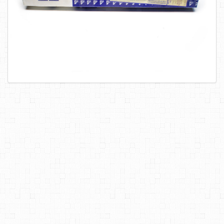
САМОРЕЗЫ, ШУРУПЫ
ТАКЕЛАЖ
ГВОЗДИ
ЗАКЛЕПКИ
ХОМУТЫ, СКОБЫ
ВЕРЕВКИ, КАНАТЫ,ПРОВОЛОКА
КЛЕИ, ПЕНЫ, ГЕРМЕТИКИ, ОЧИСТИТЕЛЬ
ДВЕРНАЯ ФУРНИТУРА
МЕБЕЛЬНАЯ ФУРНИТУРА
ИНСТРУМЕНТ
САНТЕХНИКА
ЭЛЕКТРОТОВАРЫ
ХОЗТОВАРЫ
ЛЕНТЫ, СКОТЧИ, ПЛЕНКИ