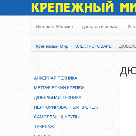
КРЕПЕЖНЫЙ М
АНКЕРНАЯ ТЕХНИКА
МЕТРИЧЕСКИЙ КРЕПЕЖ
Интернет-Магазин
Доставка и оплата
Кон
ДЮБЕЛЬНАЯ ТЕХНИКА
ПЕРФОРИРОВАННЫЙ КРЕПЕЖ
Крепежный Мир
ЭЛЕКТРОТОВАРЫ
ДЮБЕЛЬ
САМОРЕЗЫ, ШУРУПЫ
ТАКЕЛАЖ
ДЮ
ГВОЗДИ
АНКЕРНАЯ ТЕХНИКА
ЗАКЛЕПКИ
МЕТРИЧЕСКИЙ КРЕПЕЖ
ХОМУТЫ, СКОБЫ
ДЮБЕЛЬНАЯ ТЕХНИКА
ВЕРЕВКИ, КАНАТЫ,ПРОВОЛОКА
ПЕРФОРИРОВАННЫЙ КРЕПЕЖ
КЛЕИ, ПЕНЫ, ГЕРМЕТИКИ, ОЧИСТИТЕЛЬ
САМОРЕЗЫ, ШУРУПЫ
ДВЕРНАЯ ФУРНИТУРА
ТАКЕЛАЖ
МЕБЕЛЬНАЯ ФУРНИТУРА