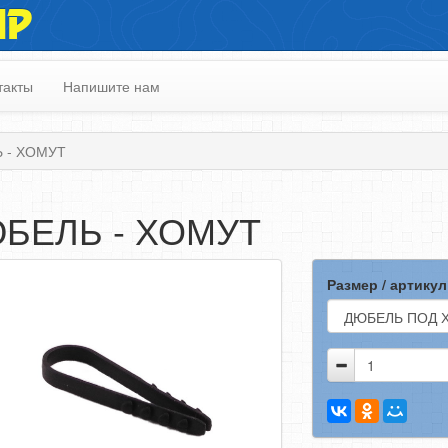
ИР
такты
Напишите нам
 - ХОМУТ
БЕЛЬ - ХОМУТ
Размер / артикул