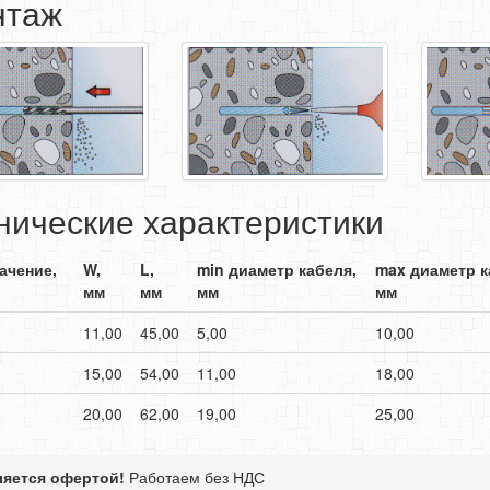
нтаж
нические характеристики
ачение,
W,
L,
min диаметр кабеля,
max диаметр к
мм
мм
мм
мм
11,00
45,00
5,00
10,00
15,00
54,00
11,00
18,00
20,00
62,00
19,00
25,00
ляется офертой!
Работаем без НДС