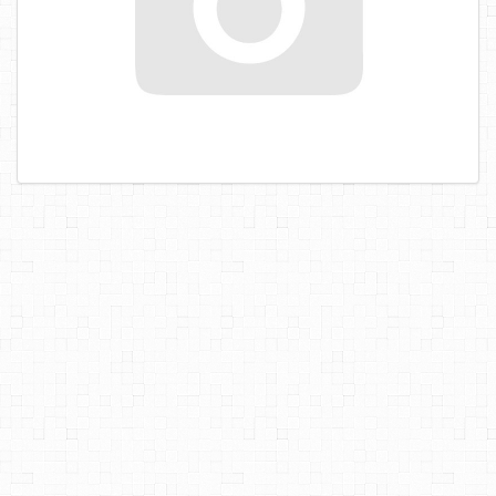
САМОРЕЗЫ, ШУРУПЫ
ТАКЕЛАЖ
ГВОЗДИ
ЗАКЛЕПКИ
ХОМУТЫ, СКОБЫ
ВЕРЕВКИ, КАНАТЫ,ПРОВОЛОКА
КЛЕИ, ПЕНЫ, ГЕРМЕТИКИ, ОЧИСТИТЕЛЬ
ДВЕРНАЯ ФУРНИТУРА
МЕБЕЛЬНАЯ ФУРНИТУРА
ИНСТРУМЕНТ
САНТЕХНИКА
ЭЛЕКТРОТОВАРЫ
ХОЗТОВАРЫ
ЛЕНТЫ, СКОТЧИ, ПЛЕНКИ