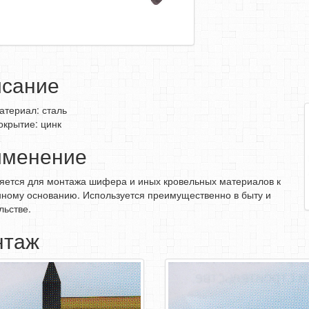
сание
атериал: сталь
окрытие: цинк
именение
ется для монтажа шифера и иных кровельных материалов к
ному ос­нованию. Используется преимущественно в быту и
льстве.
нтаж