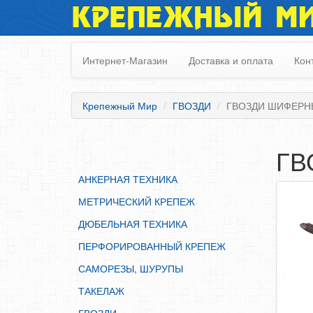
КРЕПЕЖНЫЙ М
АНКЕРНАЯ ТЕХНИКА
МЕТРИЧЕСКИЙ КРЕПЕЖ
Интернет-Магазин
Доставка и оплата
Кон
ДЮБЕЛЬНАЯ ТЕХНИКА
ПЕРФОРИРОВАННЫЙ КРЕПЕЖ
Крепежный Мир
ГВОЗДИ
ГВОЗДИ ШИФЕРН
САМОРЕЗЫ, ШУРУПЫ
ТАКЕЛАЖ
ГВ
ГВОЗДИ
АНКЕРНАЯ ТЕХНИКА
ЗАКЛЕПКИ
МЕТРИЧЕСКИЙ КРЕПЕЖ
ХОМУТЫ, СКОБЫ
ДЮБЕЛЬНАЯ ТЕХНИКА
ВЕРЕВКИ, КАНАТЫ,ПРОВОЛОКА
ПЕРФОРИРОВАННЫЙ КРЕПЕЖ
КЛЕИ, ПЕНЫ, ГЕРМЕТИКИ, ОЧИСТИТЕЛЬ
САМОРЕЗЫ, ШУРУПЫ
ДВЕРНАЯ ФУРНИТУРА
ТАКЕЛАЖ
МЕБЕЛЬНАЯ ФУРНИТУРА