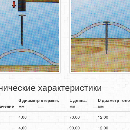
нические характеристики
d диаметр стержня,
L длина,
D диаметр голо
ачение
мм
мм
мм
4,00
70,00
12,00
4,00
90,00
12,00