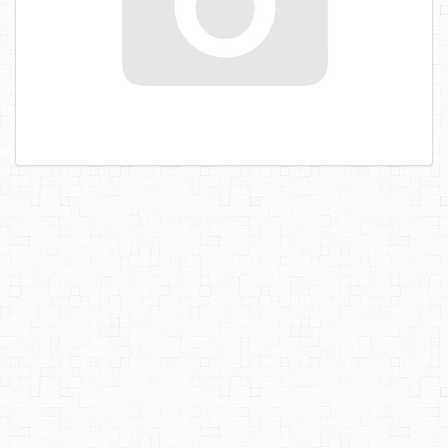
САМОРЕЗЫ, ШУРУПЫ
ТАКЕЛАЖ
ГВОЗДИ
ЗАКЛЕПКИ
ХОМУТЫ, СКОБЫ
ВЕРЕВКИ, КАНАТЫ,ПРОВОЛОКА
КЛЕИ, ПЕНЫ, ГЕРМЕТИКИ, ОЧИСТИТЕЛЬ
ДВЕРНАЯ ФУРНИТУРА
МЕБЕЛЬНАЯ ФУРНИТУРА
ИНСТРУМЕНТ
САНТЕХНИКА
ЭЛЕКТРОТОВАРЫ
ХОЗТОВАРЫ
ЛЕНТЫ, СКОТЧИ, ПЛЕНКИ