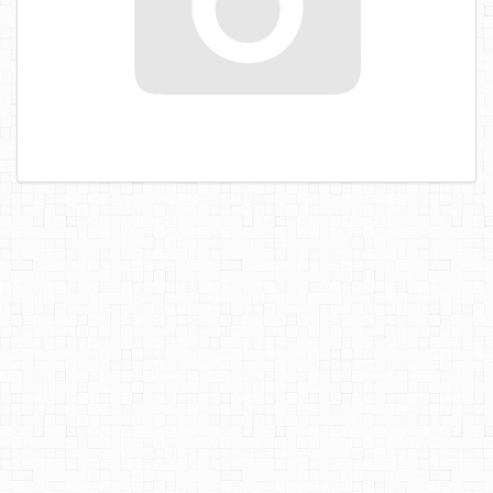
САМОРЕЗЫ, ШУРУПЫ
ТАКЕЛАЖ
ГВОЗДИ
ЗАКЛЕПКИ
ХОМУТЫ, СКОБЫ
ВЕРЕВКИ, КАНАТЫ,ПРОВОЛОКА
КЛЕИ, ПЕНЫ, ГЕРМЕТИКИ, ОЧИСТИТЕЛЬ
ДВЕРНАЯ ФУРНИТУРА
МЕБЕЛЬНАЯ ФУРНИТУРА
ИНСТРУМЕНТ
САНТЕХНИКА
ЭЛЕКТРОТОВАРЫ
ХОЗТОВАРЫ
ЛЕНТЫ, СКОТЧИ, ПЛЕНКИ