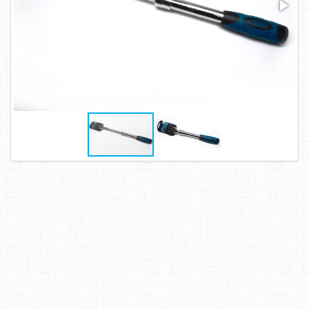
САМОРЕЗЫ, ШУРУПЫ
ТАКЕЛАЖ
ГВОЗДИ
ЗАКЛЕПКИ
ХОМУТЫ, СКОБЫ
ВЕРЕВКИ, КАНАТЫ,ПРОВОЛОКА
КЛЕИ, ПЕНЫ, ГЕРМЕТИКИ, ОЧИСТИТЕЛЬ
ДВЕРНАЯ ФУРНИТУРА
МЕБЕЛЬНАЯ ФУРНИТУРА
ИНСТРУМЕНТ
САНТЕХНИКА
ЭЛЕКТРОТОВАРЫ
ХОЗТОВАРЫ
ЛЕНТЫ, СКОТЧИ, ПЛЕНКИ