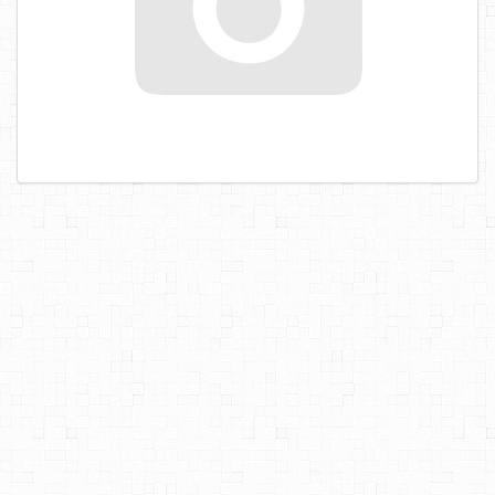
САМОРЕЗЫ, ШУРУПЫ
ТАКЕЛАЖ
ГВОЗДИ
ЗАКЛЕПКИ
ХОМУТЫ, СКОБЫ
ВЕРЕВКИ, КАНАТЫ,ПРОВОЛОКА
КЛЕИ, ПЕНЫ, ГЕРМЕТИКИ, ОЧИСТИТЕЛЬ
ДВЕРНАЯ ФУРНИТУРА
МЕБЕЛЬНАЯ ФУРНИТУРА
ИНСТРУМЕНТ
САНТЕХНИКА
ЭЛЕКТРОТОВАРЫ
ХОЗТОВАРЫ
ЛЕНТЫ, СКОТЧИ, ПЛЕНКИ