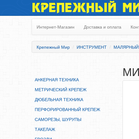
КРЕПЕЖНЫЙ М
АНКЕРНАЯ ТЕХНИКА
МЕТРИЧЕСКИЙ КРЕПЕЖ
Интернет-Магазин
Доставка и оплата
Кон
ДЮБЕЛЬНАЯ ТЕХНИКА
ПЕРФОРИРОВАННЫЙ КРЕПЕЖ
Крепежный Мир
ИНСТРУМЕНТ
МАЛЯРНЫЙ
САМОРЕЗЫ, ШУРУПЫ
ТАКЕЛАЖ
МИ
ГВОЗДИ
АНКЕРНАЯ ТЕХНИКА
ЗАКЛЕПКИ
МЕТРИЧЕСКИЙ КРЕПЕЖ
ХОМУТЫ, СКОБЫ
ДЮБЕЛЬНАЯ ТЕХНИКА
ВЕРЕВКИ, КАНАТЫ,ПРОВОЛОКА
ПЕРФОРИРОВАННЫЙ КРЕПЕЖ
КЛЕИ, ПЕНЫ, ГЕРМЕТИКИ, ОЧИСТИТЕЛЬ
САМОРЕЗЫ, ШУРУПЫ
ДВЕРНАЯ ФУРНИТУРА
ТАКЕЛАЖ
МЕБЕЛЬНАЯ ФУРНИТУРА