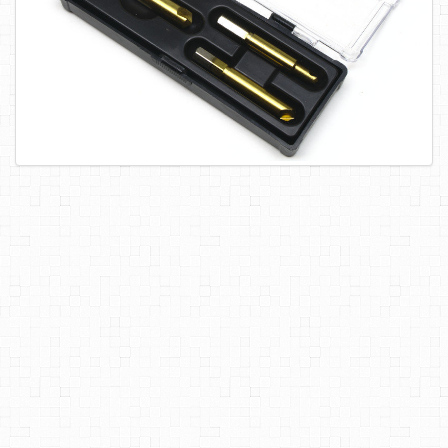
САМОРЕЗЫ, ШУРУПЫ
ТАКЕЛАЖ
ГВОЗДИ
ЗАКЛЕПКИ
ХОМУТЫ, СКОБЫ
ВЕРЕВКИ, КАНАТЫ,ПРОВОЛОКА
КЛЕИ, ПЕНЫ, ГЕРМЕТИКИ, ОЧИСТИТЕЛЬ
ДВЕРНАЯ ФУРНИТУРА
МЕБЕЛЬНАЯ ФУРНИТУРА
ИНСТРУМЕНТ
САНТЕХНИКА
ЭЛЕКТРОТОВАРЫ
ХОЗТОВАРЫ
ЛЕНТЫ, СКОТЧИ, ПЛЕНКИ