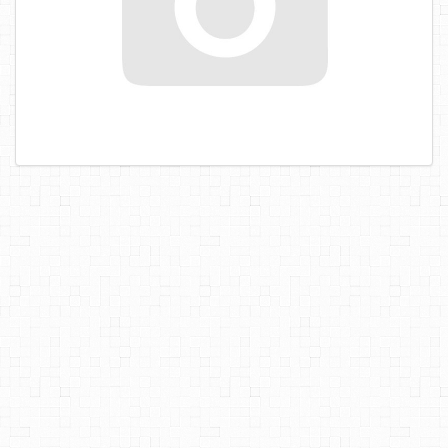
САМОРЕЗЫ, ШУРУПЫ
ТАКЕЛАЖ
ГВОЗДИ
ЗАКЛЕПКИ
ХОМУТЫ, СКОБЫ
ВЕРЕВКИ, КАНАТЫ,ПРОВОЛОКА
КЛЕИ, ПЕНЫ, ГЕРМЕТИКИ, ОЧИСТИТЕЛЬ
ДВЕРНАЯ ФУРНИТУРА
МЕБЕЛЬНАЯ ФУРНИТУРА
ИНСТРУМЕНТ
САНТЕХНИКА
ЭЛЕКТРОТОВАРЫ
ХОЗТОВАРЫ
ЛЕНТЫ, СКОТЧИ, ПЛЕНКИ