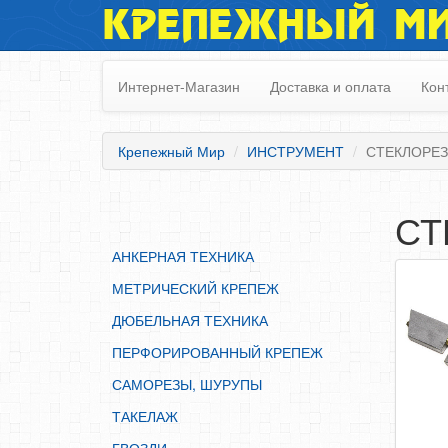
КРЕПЕЖНЫЙ М
АНКЕРНАЯ ТЕХНИКА
МЕТРИЧЕСКИЙ КРЕПЕЖ
Интернет-Магазин
Доставка и оплата
Кон
ДЮБЕЛЬНАЯ ТЕХНИКА
ПЕРФОРИРОВАННЫЙ КРЕПЕЖ
Крепежный Мир
ИНСТРУМЕНТ
СТЕКЛОРЕЗ
САМОРЕЗЫ, ШУРУПЫ
ТАКЕЛАЖ
СТ
ГВОЗДИ
АНКЕРНАЯ ТЕХНИКА
ЗАКЛЕПКИ
МЕТРИЧЕСКИЙ КРЕПЕЖ
ХОМУТЫ, СКОБЫ
ДЮБЕЛЬНАЯ ТЕХНИКА
ВЕРЕВКИ, КАНАТЫ,ПРОВОЛОКА
ПЕРФОРИРОВАННЫЙ КРЕПЕЖ
КЛЕИ, ПЕНЫ, ГЕРМЕТИКИ, ОЧИСТИТЕЛЬ
САМОРЕЗЫ, ШУРУПЫ
ДВЕРНАЯ ФУРНИТУРА
ТАКЕЛАЖ
МЕБЕЛЬНАЯ ФУРНИТУРА