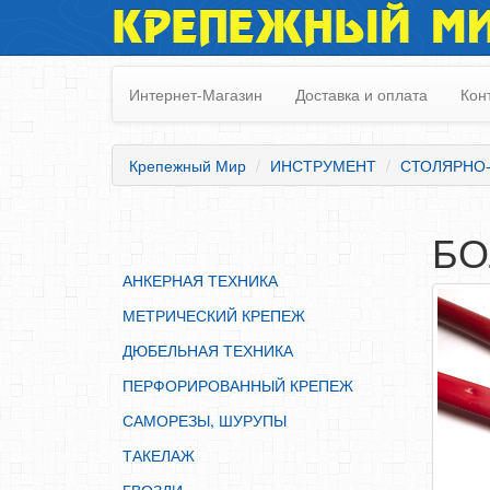
КРЕПЕЖНЫЙ М
АНКЕРНАЯ ТЕХНИКА
МЕТРИЧЕСКИЙ КРЕПЕЖ
Интернет-Магазин
Доставка и оплата
Кон
ДЮБЕЛЬНАЯ ТЕХНИКА
ПЕРФОРИРОВАННЫЙ КРЕПЕЖ
Крепежный Мир
ИНСТРУМЕНТ
СТОЛЯРНО
САМОРЕЗЫ, ШУРУПЫ
ТАКЕЛАЖ
БО
ГВОЗДИ
АНКЕРНАЯ ТЕХНИКА
ЗАКЛЕПКИ
МЕТРИЧЕСКИЙ КРЕПЕЖ
ХОМУТЫ, СКОБЫ
ДЮБЕЛЬНАЯ ТЕХНИКА
ВЕРЕВКИ, КАНАТЫ,ПРОВОЛОКА
ПЕРФОРИРОВАННЫЙ КРЕПЕЖ
КЛЕИ, ПЕНЫ, ГЕРМЕТИКИ, ОЧИСТИТЕЛЬ
САМОРЕЗЫ, ШУРУПЫ
ДВЕРНАЯ ФУРНИТУРА
ТАКЕЛАЖ
МЕБЕЛЬНАЯ ФУРНИТУРА