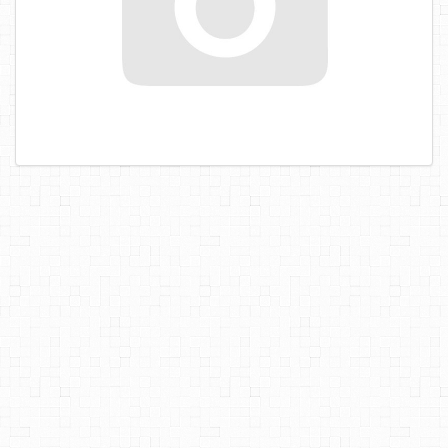
САМОРЕЗЫ, ШУРУПЫ
ТАКЕЛАЖ
ГВОЗДИ
ЗАКЛЕПКИ
ХОМУТЫ, СКОБЫ
ВЕРЕВКИ, КАНАТЫ,ПРОВОЛОКА
КЛЕИ, ПЕНЫ, ГЕРМЕТИКИ, ОЧИСТИТЕЛЬ
ДВЕРНАЯ ФУРНИТУРА
МЕБЕЛЬНАЯ ФУРНИТУРА
ИНСТРУМЕНТ
САНТЕХНИКА
ЭЛЕКТРОТОВАРЫ
ХОЗТОВАРЫ
ЛЕНТЫ, СКОТЧИ, ПЛЕНКИ