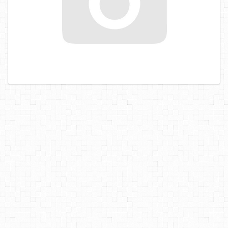
САМОРЕЗЫ, ШУРУПЫ
ТАКЕЛАЖ
ГВОЗДИ
ЗАКЛЕПКИ
ХОМУТЫ, СКОБЫ
ВЕРЕВКИ, КАНАТЫ,ПРОВОЛОКА
КЛЕИ, ПЕНЫ, ГЕРМЕТИКИ, ОЧИСТИТЕЛЬ
ДВЕРНАЯ ФУРНИТУРА
МЕБЕЛЬНАЯ ФУРНИТУРА
ИНСТРУМЕНТ
САНТЕХНИКА
ЭЛЕКТРОТОВАРЫ
ХОЗТОВАРЫ
ЛЕНТЫ, СКОТЧИ, ПЛЕНКИ