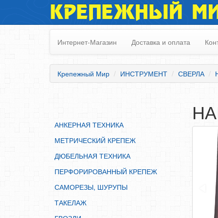
КРЕПЕЖНЫЙ М
АНКЕРНАЯ ТЕХНИКА
МЕТРИЧЕСКИЙ КРЕПЕЖ
Интернет-Магазин
Доставка и оплата
Кон
ДЮБЕЛЬНАЯ ТЕХНИКА
ПЕРФОРИРОВАННЫЙ КРЕПЕЖ
Крепежный Мир
ИНСТРУМЕНТ
СВЕРЛА
САМОРЕЗЫ, ШУРУПЫ
ТАКЕЛАЖ
НА
ГВОЗДИ
АНКЕРНАЯ ТЕХНИКА
ЗАКЛЕПКИ
МЕТРИЧЕСКИЙ КРЕПЕЖ
ХОМУТЫ, СКОБЫ
ДЮБЕЛЬНАЯ ТЕХНИКА
ВЕРЕВКИ, КАНАТЫ,ПРОВОЛОКА
ПЕРФОРИРОВАННЫЙ КРЕПЕЖ
КЛЕИ, ПЕНЫ, ГЕРМЕТИКИ, ОЧИСТИТЕЛЬ
САМОРЕЗЫ, ШУРУПЫ
ДВЕРНАЯ ФУРНИТУРА
ТАКЕЛАЖ
МЕБЕЛЬНАЯ ФУРНИТУРА