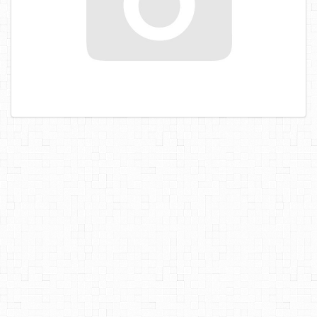
САМОРЕЗЫ, ШУРУПЫ
ТАКЕЛАЖ
ГВОЗДИ
ЗАКЛЕПКИ
ХОМУТЫ, СКОБЫ
ВЕРЕВКИ, КАНАТЫ,ПРОВОЛОКА
КЛЕИ, ПЕНЫ, ГЕРМЕТИКИ, ОЧИСТИТЕЛЬ
ДВЕРНАЯ ФУРНИТУРА
МЕБЕЛЬНАЯ ФУРНИТУРА
ИНСТРУМЕНТ
САНТЕХНИКА
ЭЛЕКТРОТОВАРЫ
ХОЗТОВАРЫ
ЛЕНТЫ, СКОТЧИ, ПЛЕНКИ