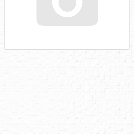
САМОРЕЗЫ, ШУРУПЫ
ТАКЕЛАЖ
ГВОЗДИ
ЗАКЛЕПКИ
ХОМУТЫ, СКОБЫ
ВЕРЕВКИ, КАНАТЫ,ПРОВОЛОКА
КЛЕИ, ПЕНЫ, ГЕРМЕТИКИ, ОЧИСТИТЕЛЬ
ДВЕРНАЯ ФУРНИТУРА
МЕБЕЛЬНАЯ ФУРНИТУРА
ИНСТРУМЕНТ
САНТЕХНИКА
ЭЛЕКТРОТОВАРЫ
ХОЗТОВАРЫ
ЛЕНТЫ, СКОТЧИ, ПЛЕНКИ