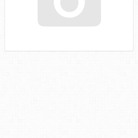
САМОРЕЗЫ, ШУРУПЫ
ТАКЕЛАЖ
ГВОЗДИ
ЗАКЛЕПКИ
ХОМУТЫ, СКОБЫ
ВЕРЕВКИ, КАНАТЫ,ПРОВОЛОКА
КЛЕИ, ПЕНЫ, ГЕРМЕТИКИ, ОЧИСТИТЕЛЬ
ДВЕРНАЯ ФУРНИТУРА
МЕБЕЛЬНАЯ ФУРНИТУРА
ИНСТРУМЕНТ
САНТЕХНИКА
ЭЛЕКТРОТОВАРЫ
ХОЗТОВАРЫ
ЛЕНТЫ, СКОТЧИ, ПЛЕНКИ