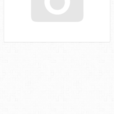
САМОРЕЗЫ, ШУРУПЫ
ТАКЕЛАЖ
ГВОЗДИ
ЗАКЛЕПКИ
ХОМУТЫ, СКОБЫ
ВЕРЕВКИ, КАНАТЫ,ПРОВОЛОКА
КЛЕИ, ПЕНЫ, ГЕРМЕТИКИ, ОЧИСТИТЕЛЬ
ДВЕРНАЯ ФУРНИТУРА
МЕБЕЛЬНАЯ ФУРНИТУРА
ИНСТРУМЕНТ
САНТЕХНИКА
ЭЛЕКТРОТОВАРЫ
ХОЗТОВАРЫ
ЛЕНТЫ, СКОТЧИ, ПЛЕНКИ