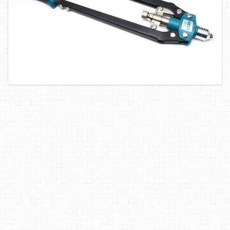
САМОРЕЗЫ, ШУРУПЫ
ТАКЕЛАЖ
ГВОЗДИ
ЗАКЛЕПКИ
ХОМУТЫ, СКОБЫ
ВЕРЕВКИ, КАНАТЫ,ПРОВОЛОКА
КЛЕИ, ПЕНЫ, ГЕРМЕТИКИ, ОЧИСТИТЕЛЬ
ДВЕРНАЯ ФУРНИТУРА
МЕБЕЛЬНАЯ ФУРНИТУРА
ИНСТРУМЕНТ
САНТЕХНИКА
ЭЛЕКТРОТОВАРЫ
ХОЗТОВАРЫ
ЛЕНТЫ, СКОТЧИ, ПЛЕНКИ