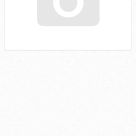
САМОРЕЗЫ, ШУРУПЫ
ТАКЕЛАЖ
ГВОЗДИ
ЗАКЛЕПКИ
ХОМУТЫ, СКОБЫ
ВЕРЕВКИ, КАНАТЫ,ПРОВОЛОКА
КЛЕИ, ПЕНЫ, ГЕРМЕТИКИ, ОЧИСТИТЕЛЬ
ДВЕРНАЯ ФУРНИТУРА
МЕБЕЛЬНАЯ ФУРНИТУРА
ИНСТРУМЕНТ
САНТЕХНИКА
ЭЛЕКТРОТОВАРЫ
ХОЗТОВАРЫ
ЛЕНТЫ, СКОТЧИ, ПЛЕНКИ