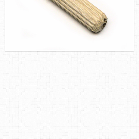
САМОРЕЗЫ, ШУРУПЫ
ТАКЕЛАЖ
ГВОЗДИ
ЗАКЛЕПКИ
ХОМУТЫ, СКОБЫ
ВЕРЕВКИ, КАНАТЫ,ПРОВОЛОКА
КЛЕИ, ПЕНЫ, ГЕРМЕТИКИ, ОЧИСТИТЕЛЬ
ДВЕРНАЯ ФУРНИТУРА
МЕБЕЛЬНАЯ ФУРНИТУРА
ИНСТРУМЕНТ
САНТЕХНИКА
ЭЛЕКТРОТОВАРЫ
ХОЗТОВАРЫ
ЛЕНТЫ, СКОТЧИ, ПЛЕНКИ