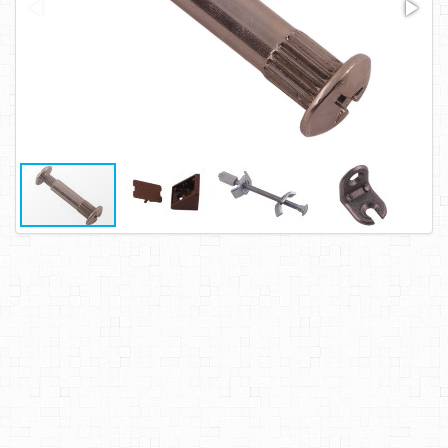
САМОРЕЗЫ, ШУРУПЫ
ТАКЕЛАЖ
ГВОЗДИ
ЗАКЛЕПКИ
ХОМУТЫ, СКОБЫ
ВЕРЕВКИ, КАНАТЫ,ПРОВОЛОКА
КЛЕИ, ПЕНЫ, ГЕРМЕТИКИ, ОЧИСТИТЕЛЬ
ДВЕРНАЯ ФУРНИТУРА
МЕБЕЛЬНАЯ ФУРНИТУРА
ИНСТРУМЕНТ
САНТЕХНИКА
ЭЛЕКТРОТОВАРЫ
ХОЗТОВАРЫ
ЛЕНТЫ, СКОТЧИ, ПЛЕНКИ