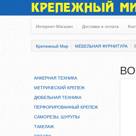
КРЕПЕЖНЫЙ М
АНКЕРНАЯ ТЕХНИКА
МЕТРИЧЕСКИЙ КРЕПЕЖ
Интернет-Магазин
Доставка и оплата
Кон
ДЮБЕЛЬНАЯ ТЕХНИКА
ПЕРФОРИРОВАННЫЙ КРЕПЕЖ
Крепежный Мир
МЕБЕЛЬНАЯ ФУРНИТУРА
САМОРЕЗЫ, ШУРУПЫ
ТАКЕЛАЖ
ВО
ГВОЗДИ
АНКЕРНАЯ ТЕХНИКА
ЗАКЛЕПКИ
МЕТРИЧЕСКИЙ КРЕПЕЖ
ХОМУТЫ, СКОБЫ
ДЮБЕЛЬНАЯ ТЕХНИКА
ВЕРЕВКИ, КАНАТЫ,ПРОВОЛОКА
ПЕРФОРИРОВАННЫЙ КРЕПЕЖ
КЛЕИ, ПЕНЫ, ГЕРМЕТИКИ, ОЧИСТИТЕЛЬ
САМОРЕЗЫ, ШУРУПЫ
ДВЕРНАЯ ФУРНИТУРА
ТАКЕЛАЖ
МЕБЕЛЬНАЯ ФУРНИТУРА