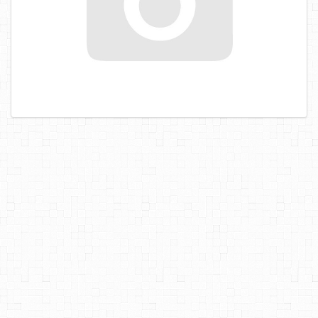
САМОРЕЗЫ, ШУРУПЫ
ТАКЕЛАЖ
ГВОЗДИ
ЗАКЛЕПКИ
ХОМУТЫ, СКОБЫ
ВЕРЕВКИ, КАНАТЫ,ПРОВОЛОКА
КЛЕИ, ПЕНЫ, ГЕРМЕТИКИ, ОЧИСТИТЕЛЬ
ДВЕРНАЯ ФУРНИТУРА
МЕБЕЛЬНАЯ ФУРНИТУРА
ИНСТРУМЕНТ
САНТЕХНИКА
ЭЛЕКТРОТОВАРЫ
ХОЗТОВАРЫ
ЛЕНТЫ, СКОТЧИ, ПЛЕНКИ