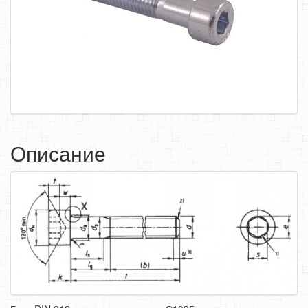
САМОРЕЗЫ, ШУРУПЫ
ТАКЕЛАЖ
ГВОЗДИ
ЗАКЛЕПКИ
ХОМУТЫ, СКОБЫ
ВЕРЕВКИ, КАНАТЫ,ПРОВОЛОКА
Описание
КЛЕИ, ПЕНЫ, ГЕРМЕТИКИ, ОЧИСТИТЕЛЬ
ДВЕРНАЯ ФУРНИТУРА
МЕБЕЛЬНАЯ ФУРНИТУРА
ИНСТРУМЕНТ
САНТЕХНИКА
ЭЛЕКТРОТОВАРЫ
ХОЗТОВАРЫ
ЛЕНТЫ, СКОТЧИ, ПЛЕНКИ