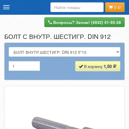
0
Toggle
ИНТЕРНЕТ-МАГАЗИН
navigation
ДОСТАВКА И ОПЛАТА
Вопросы? Звони! (4932) 41-55-28
КОНТАКТЫ
БОЛТ С ВНУТР. ШЕСТИГР. DIN 912
НАПИШИТЕ НАМ
ВХОД
1,50
В корзину
РЕГИСТРАЦИЯ
ОФОРМИТЬ ЗАКАЗ
АНКЕРНАЯ ТЕХНИКА
МЕТРИЧЕСКИЙ КРЕПЕЖ
ДЮБЕЛЬНАЯ ТЕХНИКА
ПЕРФОРИРОВАННЫЙ КРЕПЕЖ