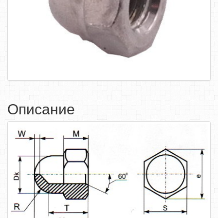
САМОРЕЗЫ, ШУРУПЫ
ТАКЕЛАЖ
ГВОЗДИ
ЗАКЛЕПКИ
ХОМУТЫ, СКОБЫ
ВЕРЕВКИ, КАНАТЫ,ПРОВОЛОКА
Описание
КЛЕИ, ПЕНЫ, ГЕРМЕТИКИ, ОЧИСТИТЕЛЬ
ДВЕРНАЯ ФУРНИТУРА
МЕБЕЛЬНАЯ ФУРНИТУРА
ИНСТРУМЕНТ
САНТЕХНИКА
ЭЛЕКТРОТОВАРЫ
ХОЗТОВАРЫ
ЛЕНТЫ, СКОТЧИ, ПЛЕНКИ