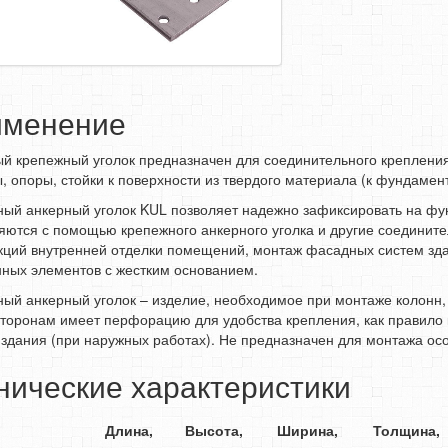
именение
й крепежный уголок предназначен для соединительного крепления 
, опоры, стойки к поверхности из твердого материала (к фундамент
ый анкерный уголок KUL позволяет надежно зафиксировать на фун
ются с помощью крепежного анкерного уголка и другие соедините
кций внутренней отделки помещений, монтаж фасадных систем зд
ных элементов с жестким основанием.
ый анкерный уголок – изделие, необходимое при монтаже колонн, о
торонам имеет перфорацию для удобства крепления, как правило к
здания (при наружных работах). Не предназначен для монтажа ос
нические характеристики
Длина,
Высота,
Ширина,
Толщина,