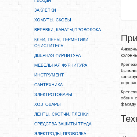
ГВОЗДИ
ИНСТРУМЕНТ
ЗАКЛЕПКИ
САНТЕХНИКА
ХОМУТЫ, СКОБЫ
ЭЛЕКТРОТОВАРЫ
ВЕРЕВКИ, КАНАТЫ,ПРОВОЛОКА
ХОЗТОВАРЫ
Пр
КЛЕИ, ПЕНЫ, ГЕРМЕТИКИ,
ЛЕНТЫ, СКОТЧИ, ПЛЕНКИ
ОЧИСТИТЕЛЬ
Анкерны
СРЕДСТВА ЗАЩИТЫ ТРУДА
колонны
ДВЕРНАЯ ФУРНИТУРА
ЭЛЕКТРОДЫ, ПРОВОЛКА
Крепежн
МЕБЕЛЬНАЯ ФУРНИТУРА
ЭЛЕКТРОИНСТРУМЕНТ
Выполня
ИНСТРУМЕНТ
констру
деревян
САНТЕХНИКА
Крепежн
ЭЛЕКТРОТОВАРЫ
обеим с
фасаду 
ХОЗТОВАРЫ
ЛЕНТЫ, СКОТЧИ, ПЛЕНКИ
Тех
СРЕДСТВА ЗАЩИТЫ ТРУДА
ЭЛЕКТРОДЫ, ПРОВОЛКА