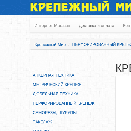
КРЕПЕЖНЫЙ М
АНКЕРНАЯ ТЕХНИКА
МЕТРИЧЕСКИЙ КРЕПЕЖ
Интернет-Магазин
Доставка и оплата
Кон
ДЮБЕЛЬНАЯ ТЕХНИКА
ПЕРФОРИРОВАННЫЙ КРЕПЕЖ
Крепежный Мир
ПЕРФОРИРОВАННЫЙ КРЕП
САМОРЕЗЫ, ШУРУПЫ
ТАКЕЛАЖ
КР
ГВОЗДИ
АНКЕРНАЯ ТЕХНИКА
ЗАКЛЕПКИ
МЕТРИЧЕСКИЙ КРЕПЕЖ
ХОМУТЫ, СКОБЫ
ДЮБЕЛЬНАЯ ТЕХНИКА
ВЕРЕВКИ, КАНАТЫ,ПРОВОЛОКА
ПЕРФОРИРОВАННЫЙ КРЕПЕЖ
КЛЕИ, ПЕНЫ, ГЕРМЕТИКИ, ОЧИСТИТЕЛЬ
САМОРЕЗЫ, ШУРУПЫ
ДВЕРНАЯ ФУРНИТУРА
ТАКЕЛАЖ
МЕБЕЛЬНАЯ ФУРНИТУРА