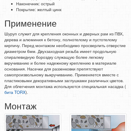
Наконечник: острый
СРЕДСТВА ЗАЩИТЫ ТРУДА
Покрытие: желтый цинк
ЭЛЕКТРОДЫ, ПРОВОЛКА
Применение
ЭЛЕКТРОИНСТРУМЕНТ
Шуруп служит для крепления окон­ных и дверных рам из ПВХ,
дерева и алюминия к бетону, полнотелому и пустотелому
кирпичу. Перед монтажом необходимо просверлить отверстие
диаметром 6мм. Двухзаходная резьба имеет про­дольную
спиралевидную бороздку служащую более легкому
вкручиванию и более надежному креплению в материале
основания. Насечки для раззенковки препятствуют
самопроизвольному выкручиванию. Применяется вместе с
пластиковыми декоративны­ми заглушками различных цветов.
Для облегчения монтажа используются специальная насадка (
бита TORX
).
Монтаж