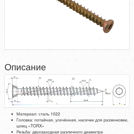
САМОРЕЗЫ, ШУРУПЫ
ТАКЕЛАЖ
ГВОЗДИ
ЗАКЛЕПКИ
ХОМУТЫ, СКОБЫ
ВЕРЕВКИ, КАНАТЫ,ПРОВОЛОКА
Описание
КЛЕИ, ПЕНЫ, ГЕРМЕТИКИ, ОЧИСТИТЕЛЬ
ДВЕРНАЯ ФУРНИТУРА
МЕБЕЛЬНАЯ ФУРНИТУРА
ИНСТРУМЕНТ
САНТЕХНИКА
ЭЛЕКТРОТОВАРЫ
Материал: сталь 1022
Головка: потайная, усечённая, насечки для раззенковки,
ХОЗТОВАРЫ
шлиц «TORX»
ЛЕНТЫ, СКОТЧИ, ПЛЕНКИ
Резьба: двухзаходная различного диаметра