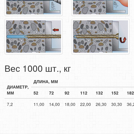
Вес 1000 шт., кг
ДЛИНА, ММ
ДИАМЕТР,
ММ
52
72
92
112
132
152
182
7,2
11,00
14,00
18,00
22,00
26,30
30,30
36,