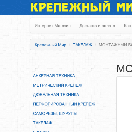
КРЕПЕЖНЫЙ М
АНКЕРНАЯ ТЕХНИКА
МЕТРИЧЕСКИЙ КРЕПЕЖ
Интернет-Магазин
Доставка и оплата
Кон
ДЮБЕЛЬНАЯ ТЕХНИКА
ПЕРФОРИРОВАННЫЙ КРЕПЕЖ
Крепежный Мир
ТАКЕЛАЖ
МОНТАЖНЫЙ Б
САМОРЕЗЫ, ШУРУПЫ
ТАКЕЛАЖ
МО
ГВОЗДИ
АНКЕРНАЯ ТЕХНИКА
ЗАКЛЕПКИ
МЕТРИЧЕСКИЙ КРЕПЕЖ
ХОМУТЫ, СКОБЫ
ДЮБЕЛЬНАЯ ТЕХНИКА
ВЕРЕВКИ, КАНАТЫ,ПРОВОЛОКА
ПЕРФОРИРОВАННЫЙ КРЕПЕЖ
КЛЕИ, ПЕНЫ, ГЕРМЕТИКИ, ОЧИСТИТЕЛЬ
САМОРЕЗЫ, ШУРУПЫ
ДВЕРНАЯ ФУРНИТУРА
ТАКЕЛАЖ
МЕБЕЛЬНАЯ ФУРНИТУРА