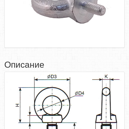
САМОРЕЗЫ, ШУРУПЫ
ТАКЕЛАЖ
ГВОЗДИ
ЗАКЛЕПКИ
ХОМУТЫ, СКОБЫ
ВЕРЕВКИ, КАНАТЫ,ПРОВОЛОКА
Описание
КЛЕИ, ПЕНЫ, ГЕРМЕТИКИ, ОЧИСТИТЕЛЬ
ДВЕРНАЯ ФУРНИТУРА
МЕБЕЛЬНАЯ ФУРНИТУРА
ИНСТРУМЕНТ
САНТЕХНИКА
ЭЛЕКТРОТОВАРЫ
ХОЗТОВАРЫ
ЛЕНТЫ, СКОТЧИ, ПЛЕНКИ