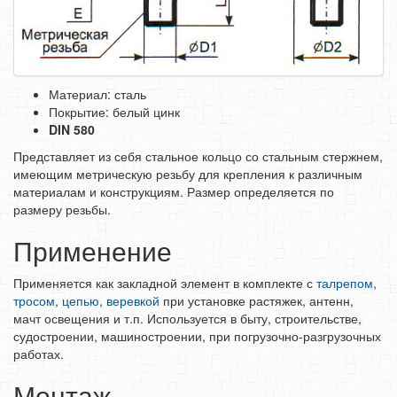
СРЕДСТВА ЗАЩИТЫ ТРУДА
ЭЛЕКТРОДЫ, ПРОВОЛКА
ЭЛЕКТРОИНСТРУМЕНТ
Материал: сталь
Покрытие: белый цинк
DIN 580
Представляет из себя стальное кольцо со сталь­ным стержнем,
имеющим метрическую резьбу для крепления к различным
материалам и конструкциям. Размер определяется по
размеру резьбы.
Применение
Применяется как закладной элемент в комплекте с
талрепом
,
тросом
,
цепью
,
веревкой
при установке растяжек, антенн,
мачт освещения и т.п. Использу­ется в быту, строительстве,
судостроении, машино­строении, при погрузочно-разгрузочных
работах.
Монтаж