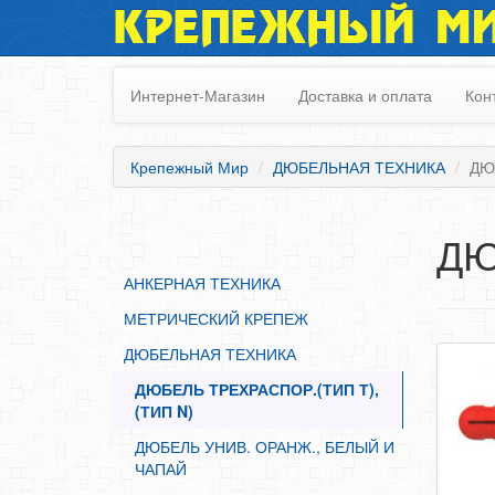
КРЕПЕЖНЫЙ М
АНКЕРНАЯ ТЕХНИКА
МЕТРИЧЕСКИЙ КРЕПЕЖ
Интернет-Магазин
Доставка и оплата
Кон
ДЮБЕЛЬНАЯ ТЕХНИКА
ДЮБЕЛЬ ТРЕХРАСПОР.(ТИП Т), (ТИП N)
Крепежный Мир
ДЮБЕЛЬНАЯ ТЕХНИКА
ДЮБ
ДЮБЕЛЬ УНИВ. ОРАНЖ., БЕЛЫЙ И ЧАПАЙ
ДЮБЕЛЬ МОНТАЖНЫЙ
ДЮ
ПЕРФОРИРОВАННЫЙ КРЕПЕЖ
АНКЕРНАЯ ТЕХНИКА
САМОРЕЗЫ, ШУРУПЫ
МЕТРИЧЕСКИЙ КРЕПЕЖ
ТАКЕЛАЖ
ДЮБЕЛЬНАЯ ТЕХНИКА
ГВОЗДИ
ДЮБЕЛЬ ТРЕХРАСПОР.(ТИП Т),
ЗАКЛЕПКИ
(ТИП N)
ХОМУТЫ, СКОБЫ
ДЮБЕЛЬ УНИВ. ОРАНЖ., БЕЛЫЙ И
ВЕРЕВКИ, КАНАТЫ,ПРОВОЛОКА
ЧАПАЙ