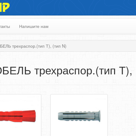
ИР
такты
Напишите нам
ЕЛЬ трехраспор.(тип Т), (тип N)
БЕЛЬ трехраспор.(тип Т), 