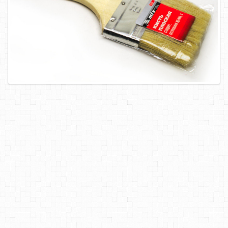
САМОРЕЗЫ, ШУРУПЫ
ТАКЕЛАЖ
ГВОЗДИ
ЗАКЛЕПКИ
ХОМУТЫ, СКОБЫ
ВЕРЕВКИ, КАНАТЫ,ПРОВОЛОКА
КЛЕИ, ПЕНЫ, ГЕРМЕТИКИ, ОЧИСТИТЕЛЬ
ДВЕРНАЯ ФУРНИТУРА
МЕБЕЛЬНАЯ ФУРНИТУРА
ИНСТРУМЕНТ
САНТЕХНИКА
ЭЛЕКТРОТОВАРЫ
ХОЗТОВАРЫ
ЛЕНТЫ, СКОТЧИ, ПЛЕНКИ