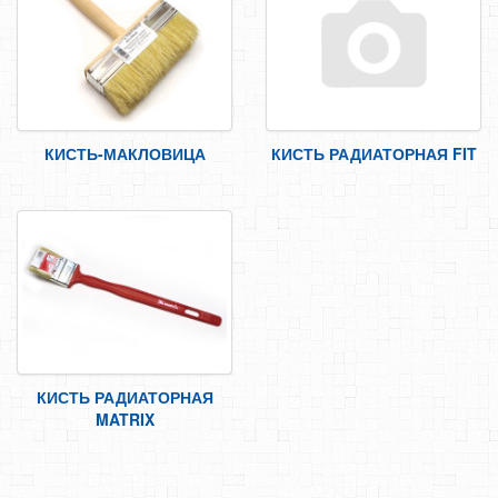
САМОРЕЗЫ, ШУРУПЫ
ТАКЕЛАЖ
ГВОЗДИ
ЗАКЛЕПКИ
КИСТЬ-МАКЛОВИЦА
КИСТЬ РАДИАТОРНАЯ FIT
ХОМУТЫ, СКОБЫ
ВЕРЕВКИ, КАНАТЫ,ПРОВОЛОКА
КЛЕИ, ПЕНЫ, ГЕРМЕТИКИ, ОЧИСТИТЕЛЬ
ДВЕРНАЯ ФУРНИТУРА
МЕБЕЛЬНАЯ ФУРНИТУРА
ИНСТРУМЕНТ
КРОВЕЛЬНАЯ НАСАДКА
КИСТЬ РАДИАТОРНАЯ
ЯЩИК/ПОДСУМОК ДЛЯ ИНСТРУМЕНТА
MATRIX
ЩЕТКИ МЕТАЛИЧЕСКИЕ
СТОЛЯРНО-СЛЕСАРНЫЙ ИНСТРУМЕНТ