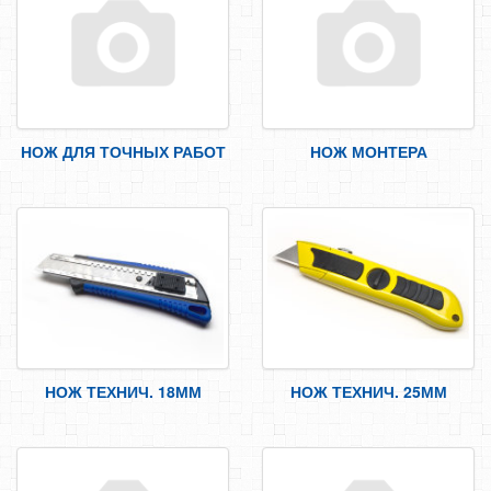
САМОРЕЗЫ, ШУРУПЫ
ТАКЕЛАЖ
ГВОЗДИ
ЗАКЛЕПКИ
НОЖ ДЛЯ ТОЧНЫХ РАБОТ
НОЖ МОНТЕРА
ХОМУТЫ, СКОБЫ
ВЕРЕВКИ, КАНАТЫ,ПРОВОЛОКА
КЛЕИ, ПЕНЫ, ГЕРМЕТИКИ, ОЧИСТИТЕЛЬ
ДВЕРНАЯ ФУРНИТУРА
МЕБЕЛЬНАЯ ФУРНИТУРА
ИНСТРУМЕНТ
КРОВЕЛЬНАЯ НАСАДКА
НОЖ ТЕХНИЧ. 18ММ
НОЖ ТЕХНИЧ. 25ММ
ЯЩИК/ПОДСУМОК ДЛЯ ИНСТРУМЕНТА
ЩЕТКИ МЕТАЛИЧЕСКИЕ
СТОЛЯРНО-СЛЕСАРНЫЙ ИНСТРУМЕНТ