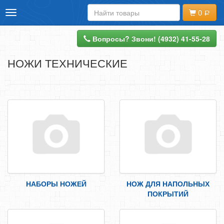
0
Toggle
ИНТЕРНЕТ-МАГАЗИН
navigation
ДОСТАВКА И ОПЛАТА
Вопросы? Звони! (4932) 41-55-28
КОНТАКТЫ
НОЖИ ТЕХНИЧЕСКИЕ
НАПИШИТЕ НАМ
ВХОД
РЕГИСТРАЦИЯ
ОФОРМИТЬ ЗАКАЗ
АНКЕРНАЯ ТЕХНИКА
НАБОРЫ НОЖЕЙ
НОЖ ДЛЯ НАПОЛЬНЫХ
МЕТРИЧЕСКИЙ КРЕПЕЖ
ПОКРЫТИЙ
ДЮБЕЛЬНАЯ ТЕХНИКА
ПЕРФОРИРОВАННЫЙ КРЕПЕЖ