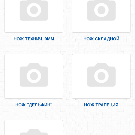
СТЕПЛЕР МЕБЕЛЬНЫЙ
ПИСТОЛЕТЫ ДЛЯ ГЕРМЕТИКА И ПЕНЫ
ПАТРОН ДЛЯ ДРЕЛИ, КЛЮЧ\ ДЛЯ УШМ
МАЛЯРНЫЙ И ОТДЕЛОЧНЫЙ ИНСТРУМЕНТ
НОЖ ТЕХНИЧ. 9ММ
НОЖ СКЛАДНОЙ
ИЗМЕРИТЕЛЬНЫЙ ИНСТРУМЕНТ
АВТОИНСТРУМЕНТ
МЕТЧИКИ И ПЛАШКИ
ЛЕЗВИЯ ДЛЯ НОЖА
ЗАКЛЕПОЧНИК
АДАПТЕР
БИТЫ
НОЖ "ДЕЛЬФИН"
НОЖ ТРАПЕЦИЯ
БУРЫ
КОРОНКИ, ХВОСТОВИК, ДЕРЖАВКИ
КРУГ ОТРЕЗНОЙ