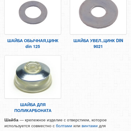
БОЛТЫ
ВИНТЫ
ГАЙКИ
ШАЙБЫ
ШАЙБА ОБЫЧНАЯ,ЦИНК
ШАЙБА УВЕЛ.,ЦИНК DIN
ШПИЛЬКИ
din 125
9021
ДЮБЕЛЬНАЯ ТЕХНИКА
ПЕРФОРИРОВАННЫЙ КРЕПЕЖ
САМОРЕЗЫ, ШУРУПЫ
ТАКЕЛАЖ
ГВОЗДИ
ЗАКЛЕПКИ
ШАЙБА ДЛЯ
ХОМУТЫ, СКОБЫ
ПОЛИКАРБОНАТА
ВЕРЕВКИ, КАНАТЫ,ПРОВОЛОКА
Шайба
— крепежное изделие с отверстием, которое
используется совместно с
болтами
или
винтами
для
КЛЕИ, ПЕНЫ, ГЕРМЕТИКИ, ОЧИСТИТЕЛЬ