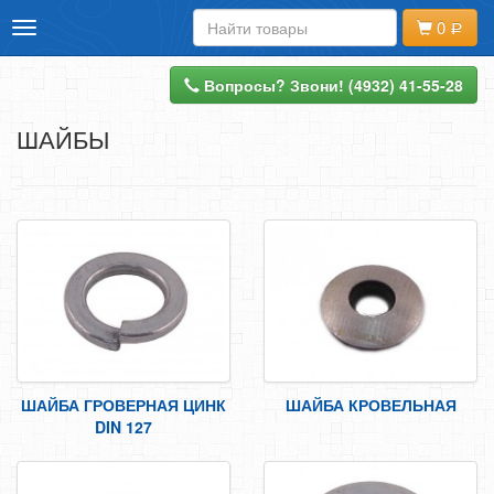
0
Toggle
ИНТЕРНЕТ-МАГАЗИН
navigation
ДОСТАВКА И ОПЛАТА
Вопросы? Звони! (4932) 41-55-28
КОНТАКТЫ
ШАЙБЫ
НАПИШИТЕ НАМ
ВХОД
РЕГИСТРАЦИЯ
ОФОРМИТЬ ЗАКАЗ
АНКЕРНАЯ ТЕХНИКА
ШАЙБА ГРОВЕРНАЯ ЦИНК
ШАЙБА КРОВЕЛЬНАЯ
МЕТРИЧЕСКИЙ КРЕПЕЖ
DIN 127
ВЫСОКОПРОЧНЫЕ
НЕРЖАВЕЙКА