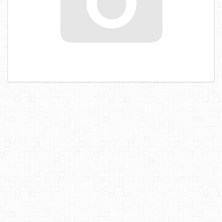
САМОРЕЗЫ, ШУРУПЫ
ТАКЕЛАЖ
ГВОЗДИ
ЗАКЛЕПКИ
ХОМУТЫ, СКОБЫ
ВЕРЕВКИ, КАНАТЫ,ПРОВОЛОКА
КЛЕИ, ПЕНЫ, ГЕРМЕТИКИ, ОЧИСТИТЕЛЬ
ДВЕРНАЯ ФУРНИТУРА
МЕБЕЛЬНАЯ ФУРНИТУРА
ИНСТРУМЕНТ
САНТЕХНИКА
ЭЛЕКТРОТОВАРЫ
ХОЗТОВАРЫ
ЛЕНТЫ, СКОТЧИ, ПЛЕНКИ