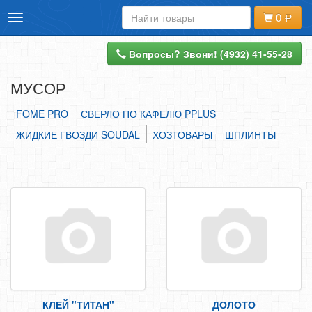
0
Toggle
ИНТЕРНЕТ-МАГАЗИН
navigation
ДОСТАВКА И ОПЛАТА
Вопросы? Звони! (4932) 41-55-28
КОНТАКТЫ
МУСОР
НАПИШИТЕ НАМ
FOME PRO
СВЕРЛО ПО КАФЕЛЮ PPLUS
ЖИДКИЕ ГВОЗДИ SOUDAL
ХОЗТОВАРЫ
ШПЛИНТЫ
ВХОД
РЕГИСТРАЦИЯ
ОФОРМИТЬ ЗАКАЗ
АНКЕРНАЯ ТЕХНИКА
МЕТРИЧЕСКИЙ КРЕПЕЖ
ДЮБЕЛЬНАЯ ТЕХНИКА
КЛЕЙ "ТИТАН"
ДОЛОТО
ПЕРФОРИРОВАННЫЙ КРЕПЕЖ