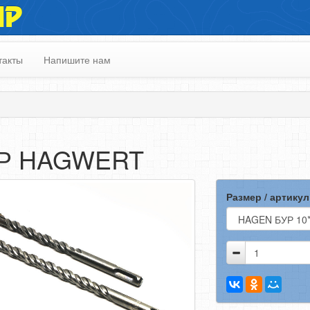
ИР
такты
Напишите нам
Р HAGWERT
Размер / артикул