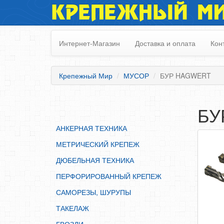
КРЕПЕЖНЫЙ М
АНКЕРНАЯ ТЕХНИКА
МЕТРИЧЕСКИЙ КРЕПЕЖ
Интернет-Магазин
Доставка и оплата
Кон
ДЮБЕЛЬНАЯ ТЕХНИКА
ПЕРФОРИРОВАННЫЙ КРЕПЕЖ
Крепежный Мир
МУСОР
БУР HAGWERT
САМОРЕЗЫ, ШУРУПЫ
ТАКЕЛАЖ
БУ
ГВОЗДИ
АНКЕРНАЯ ТЕХНИКА
ЗАКЛЕПКИ
МЕТРИЧЕСКИЙ КРЕПЕЖ
ХОМУТЫ, СКОБЫ
ДЮБЕЛЬНАЯ ТЕХНИКА
ВЕРЕВКИ, КАНАТЫ,ПРОВОЛОКА
ПЕРФОРИРОВАННЫЙ КРЕПЕЖ
КЛЕИ, ПЕНЫ, ГЕРМЕТИКИ, ОЧИСТИТЕЛЬ
САМОРЕЗЫ, ШУРУПЫ
ДВЕРНАЯ ФУРНИТУРА
ТАКЕЛАЖ
МЕБЕЛЬНАЯ ФУРНИТУРА