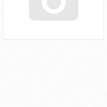
САМОРЕЗЫ, ШУРУПЫ
ТАКЕЛАЖ
ГВОЗДИ
ЗАКЛЕПКИ
ХОМУТЫ, СКОБЫ
ВЕРЕВКИ, КАНАТЫ,ПРОВОЛОКА
КЛЕИ, ПЕНЫ, ГЕРМЕТИКИ, ОЧИСТИТЕЛЬ
ДВЕРНАЯ ФУРНИТУРА
МЕБЕЛЬНАЯ ФУРНИТУРА
ИНСТРУМЕНТ
САНТЕХНИКА
ЭЛЕКТРОТОВАРЫ
ХОЗТОВАРЫ
ЛЕНТЫ, СКОТЧИ, ПЛЕНКИ