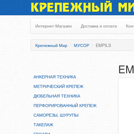
КРЕПЕЖНЫЙ М
АНКЕРНАЯ ТЕХНИКА
МЕТРИЧЕСКИЙ КРЕПЕЖ
Интернет-Магазин
Доставка и оплата
Кон
ДЮБЕЛЬНАЯ ТЕХНИКА
ПЕРФОРИРОВАННЫЙ КРЕПЕЖ
Крепежный Мир
МУСОР
EMPILS
САМОРЕЗЫ, ШУРУПЫ
ТАКЕЛАЖ
EM
ГВОЗДИ
АНКЕРНАЯ ТЕХНИКА
ЗАКЛЕПКИ
МЕТРИЧЕСКИЙ КРЕПЕЖ
ХОМУТЫ, СКОБЫ
ДЮБЕЛЬНАЯ ТЕХНИКА
ВЕРЕВКИ, КАНАТЫ,ПРОВОЛОКА
ПЕРФОРИРОВАННЫЙ КРЕПЕЖ
КЛЕИ, ПЕНЫ, ГЕРМЕТИКИ, ОЧИСТИТЕЛЬ
САМОРЕЗЫ, ШУРУПЫ
ДВЕРНАЯ ФУРНИТУРА
ТАКЕЛАЖ
МЕБЕЛЬНАЯ ФУРНИТУРА