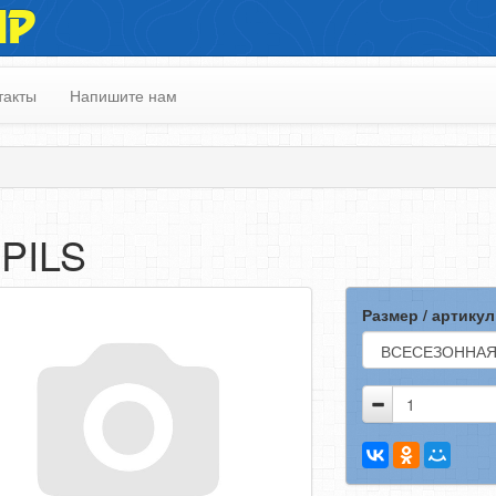
ИР
такты
Напишите нам
PILS
Размер / артикул