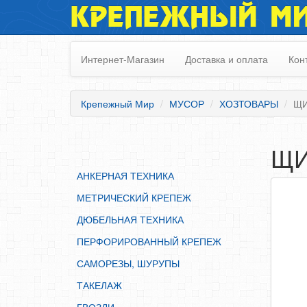
КРЕПЕЖНЫЙ М
АНКЕРНАЯ ТЕХНИКА
МЕТРИЧЕСКИЙ КРЕПЕЖ
Интернет-Магазин
Доставка и оплата
Кон
ДЮБЕЛЬНАЯ ТЕХНИКА
ПЕРФОРИРОВАННЫЙ КРЕПЕЖ
Крепежный Мир
МУСОР
ХОЗТОВАРЫ
ЩИ
САМОРЕЗЫ, ШУРУПЫ
ТАКЕЛАЖ
ЩИ
ГВОЗДИ
АНКЕРНАЯ ТЕХНИКА
ЗАКЛЕПКИ
МЕТРИЧЕСКИЙ КРЕПЕЖ
ХОМУТЫ, СКОБЫ
ДЮБЕЛЬНАЯ ТЕХНИКА
ВЕРЕВКИ, КАНАТЫ,ПРОВОЛОКА
ПЕРФОРИРОВАННЫЙ КРЕПЕЖ
КЛЕИ, ПЕНЫ, ГЕРМЕТИКИ, ОЧИСТИТЕЛЬ
САМОРЕЗЫ, ШУРУПЫ
ДВЕРНАЯ ФУРНИТУРА
ТАКЕЛАЖ
МЕБЕЛЬНАЯ ФУРНИТУРА