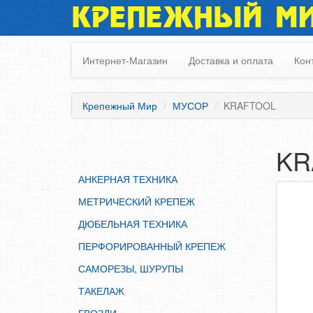
КРЕПЕЖНЫЙ М
АНКЕРНАЯ ТЕХНИКА
МЕТРИЧЕСКИЙ КРЕПЕЖ
Интернет-Магазин
Доставка и оплата
Кон
ДЮБЕЛЬНАЯ ТЕХНИКА
ПЕРФОРИРОВАННЫЙ КРЕПЕЖ
Крепежный Мир
МУСОР
KRAFTOOL
САМОРЕЗЫ, ШУРУПЫ
ТАКЕЛАЖ
KR
ГВОЗДИ
АНКЕРНАЯ ТЕХНИКА
ЗАКЛЕПКИ
МЕТРИЧЕСКИЙ КРЕПЕЖ
ХОМУТЫ, СКОБЫ
ДЮБЕЛЬНАЯ ТЕХНИКА
ВЕРЕВКИ, КАНАТЫ,ПРОВОЛОКА
ПЕРФОРИРОВАННЫЙ КРЕПЕЖ
КЛЕИ, ПЕНЫ, ГЕРМЕТИКИ, ОЧИСТИТЕЛЬ
САМОРЕЗЫ, ШУРУПЫ
ДВЕРНАЯ ФУРНИТУРА
ТАКЕЛАЖ
МЕБЕЛЬНАЯ ФУРНИТУРА