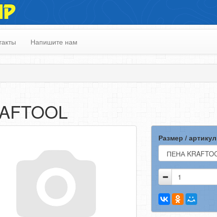
ИР
такты
Напишите нам
AFTOOL
Размер / артикул