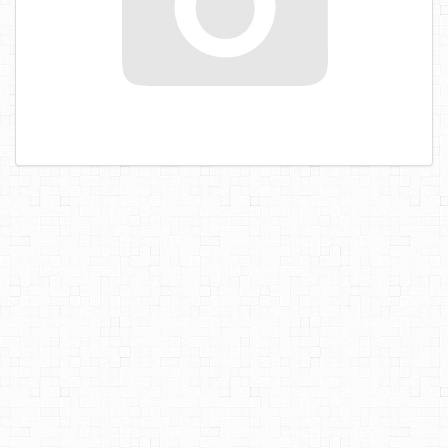
САМОРЕЗЫ, ШУРУПЫ
ТАКЕЛАЖ
ГВОЗДИ
ЗАКЛЕПКИ
ХОМУТЫ, СКОБЫ
ВЕРЕВКИ, КАНАТЫ,ПРОВОЛОКА
КЛЕИ, ПЕНЫ, ГЕРМЕТИКИ, ОЧИСТИТЕЛЬ
ДВЕРНАЯ ФУРНИТУРА
МЕБЕЛЬНАЯ ФУРНИТУРА
ИНСТРУМЕНТ
САНТЕХНИКА
ЭЛЕКТРОТОВАРЫ
ХОЗТОВАРЫ
ЛЕНТЫ, СКОТЧИ, ПЛЕНКИ